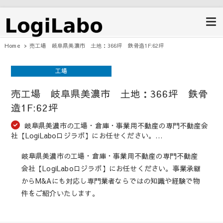
ロジラボ
愛知県の工場・クレーン付工場・自
動車整備工場・倉庫・事業用不動産
のポータルサイト
Home
売工場 岐阜県美濃市 土地：366坪 鉄骨造1F:62坪
工場
売工場 岐阜県美濃市 土地：366坪 鉄骨
造1F:62坪
岐阜県美濃市の工場・倉庫・事業用不動産の専門不動産会
社【LogiLaboロジラボ】にお任せください。…
岐阜県美濃市の工場・倉庫・事業用不動産の専門不動産
会社【LogiLaboロジラボ】にお任せください。事業承継
からM&Aにも対応し専門業者ならではの知識や経験で物
件をご紹介いたします。