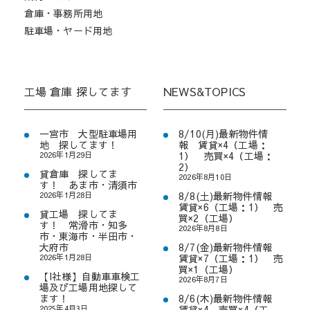
倉庫・事務所用地
駐車場・ヤード用地
工場 倉庫 探してます
NEWS&TOPICS
一宮市 大型駐車場用
8/10(月)最新物件情
地 探してます！
報 賃貸×4（工場：
2026年1月29日
1） 売買×4（工場：
2）
貸倉庫 探してま
2026年8月10日
す！ あま市・清須市
2026年1月28日
8/8(土)最新物件情報
賃貸×6（工場：1） 売
貸工場 探してま
買×2（工場）
す！ 常滑市・知多
2026年8月8日
市・東海市・半田市・
大府市
8/7(金)最新物件情報
2026年1月28日
賃貸×7（工場：1） 売
買×1（工場）
【I社様】自動車車検工
2026年8月7日
場及び工場用地探して
ます！
8/6(木)最新物件情報
2025年4月3日
賃貸×4 売買×4（工