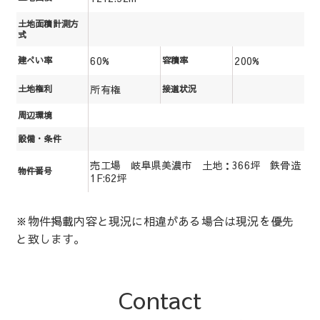
土地面積計測方
式
60%
200%
建ぺい率
容積率
所有権
土地権利
接道状況
周辺環境
設備・条件
売工場 岐阜県美濃市 土地：366坪 鉄骨造
物件番号
1F:62坪
※物件掲載内容と現況に相違がある場合は現況を優先
と致します。
Contact