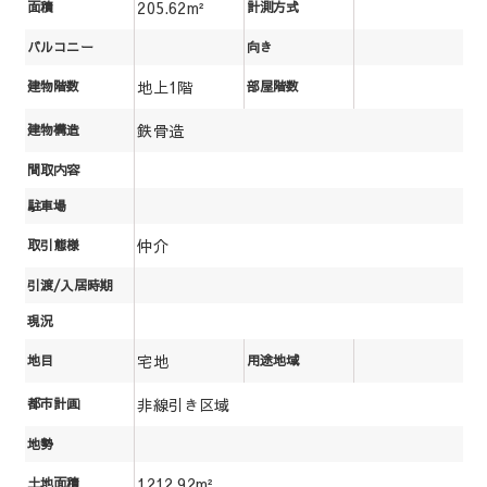
205.62m²
面積
計測方式
バルコニー
向き
地上1階
建物階数
部屋階数
鉄骨造
建物構造
間取内容
駐車場
仲介
取引態様
引渡/入居時期
現況
宅地
地目
用途地域
非線引き区域
都市計画
地勢
1212.92m²
土地面積