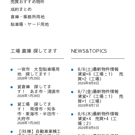
売買おすすめ物件
成約まとめ
倉庫・事務所用地
駐車場・ヤード用地
工場 倉庫 探してます
NEWS&TOPICS
一宮市 大型駐車場用
8/8(土)最新物件情報
地 探してます！
賃貸×6（工場：1） 売
2026年1月29日
買×2（工場）
2026年8月8日
貸倉庫 探してま
す！ あま市・清須市
8/7(金)最新物件情報
2026年1月28日
賃貸×7（工場：1） 売
買×1（工場）
貸工場 探してま
2026年8月7日
す！ 常滑市・知多
市・東海市・半田市・
8/6(木)最新物件情報
大府市
賃貸×4 売買×4（工
2026年1月28日
場：2）
2026年8月6日
【I社様】自動車車検工