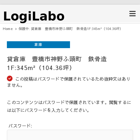
ロジラボ
愛知県の工場・クレーン付工場・自
動車整備工場・倉庫・事業用不動産
のポータルサイト
Home
保護中: 貸倉庫 豊橋市神野ふ頭町 鉄骨造1F:345m²（104.36坪）
倉庫
貸倉庫 豊橋市神野ふ頭町 鉄骨造
1F:345m²（104.36坪）
この投稿はパスワードで保護されているため抜粋文はあり
ません。
このコンテンツはパスワードで保護されています。閲覧するに
は以下にパスワードを入力してください。
パスワード: