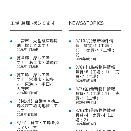
工場 倉庫 探してます
NEWS&TOPICS
一宮市 大型駐車場用
8/10(月)最新物件情
地 探してます！
報 賃貸×4（工場：
2026年1月29日
1） 売買×4（工場：
2）
貸倉庫 探してま
2026年8月10日
す！ あま市・清須市
2026年1月28日
8/8(土)最新物件情報
賃貸×6（工場：1） 売
貸工場 探してま
買×2（工場）
す！ 常滑市・知多
2026年8月8日
市・東海市・半田市・
大府市
8/7(金)最新物件情報
2026年1月28日
賃貸×7（工場：1） 売
買×1（工場）
【I社様】自動車車検工
2026年8月7日
場及び工場用地探して
ます！
8/6(木)最新物件情報
2025年4月3日
賃貸×4 売買×4（工
場：2）
3/27 倉庫・工場を探
2026年8月6日
しています