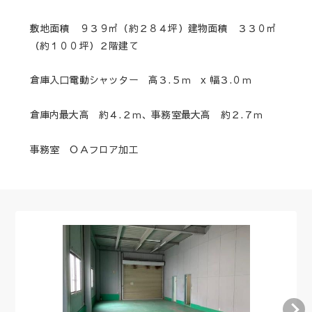
敷地面積 ９３９㎡（約２８４坪）建物面積 ３３０㎡
（約１００坪）２階建て
倉庫入口電動シャッター 高３.５ｍ x 幅３.０ｍ
倉庫内最大高 約４.２ｍ、事務室最大高 約２.７ｍ
事務室 ＯＡフロア加工