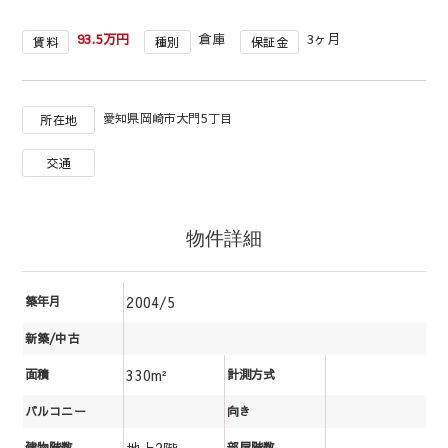
93.5万円
倉庫
3ヶ月
賃料
種別
保証金
愛知県岡崎市大門5丁目
所在地
交通
物件詳細
2004/5
築年月
新築/中古
330m²
面積
計測方式
バルコニー
向き
地上2階
建物階数
部屋階数