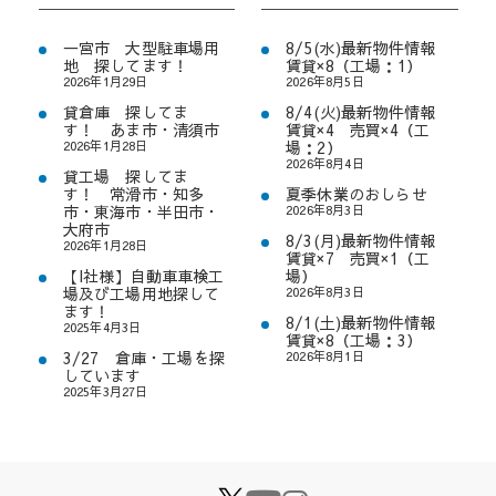
一宮市 大型駐車場用
8/5(水)最新物件情報
地 探してます！
賃貸×8（工場：1）
2026年1月29日
2026年8月5日
貸倉庫 探してま
8/4(火)最新物件情報
す！ あま市・清須市
賃貸×4 売買×4（工
2026年1月28日
場：2）
2026年8月4日
貸工場 探してま
す！ 常滑市・知多
夏季休業のおしらせ
市・東海市・半田市・
2026年8月3日
大府市
8/3(月)最新物件情報
2026年1月28日
賃貸×7 売買×1（工
【I社様】自動車車検工
場）
場及び工場用地探して
2026年8月3日
ます！
8/1(土)最新物件情報
2025年4月3日
賃貸×8（工場：3）
3/27 倉庫・工場を探
2026年8月1日
しています
2025年3月27日
X