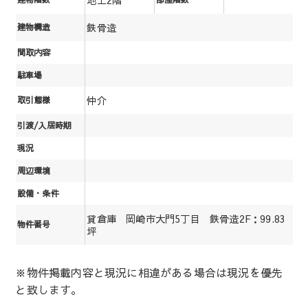
鉄骨造
建物構造
間取内容
駐車場
仲介
取引態様
引渡/入居時期
現況
周辺環境
設備・条件
貸倉庫 岡崎市大門5丁目 鉄骨造2F：99.83
物件番号
坪
※物件掲載内容と現況に相違がある場合は現況を優先
と致します。