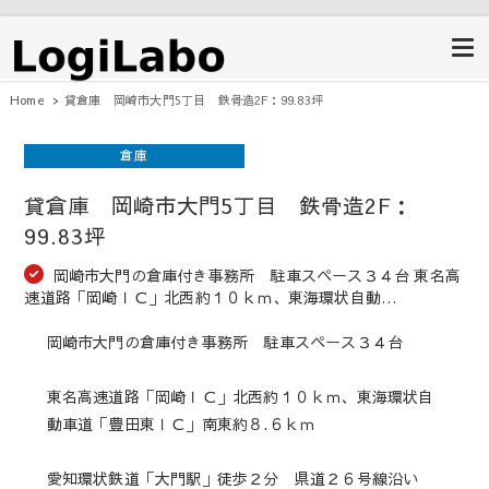
ロジラボ
愛知県の工場・クレーン付工場・自
動車整備工場・倉庫・事業用不動産
のポータルサイト
Home
貸倉庫 岡崎市大門5丁目 鉄骨造2F：99.83坪
倉庫
貸倉庫 岡崎市大門5丁目 鉄骨造2F：
99.83坪
岡崎市大門の倉庫付き事務所 駐車スペース３４台 東名高
速道路「岡崎ＩＣ」北西約１０ｋｍ、東海環状自動…
岡崎市大門の倉庫付き事務所 駐車スペース３４台
東名高速道路「岡崎ＩＣ」北西約１０ｋｍ、東海環状自
動車道「豊田東ＩＣ」南東約８.６ｋｍ
愛知環状鉄道「大門駅」徒歩２分 県道２６号線沿い