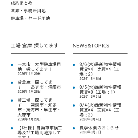
成約まとめ
倉庫・事務所用地
駐車場・ヤード用地
工場 倉庫 探してます
NEWS&TOPICS
一宮市 大型駐車場用
8/6(木)最新物件情報
地 探してます！
賃貸×4 売買×4（工
2026年1月29日
場：2）
2026年8月6日
貸倉庫 探してま
す！ あま市・清須市
8/5(水)最新物件情報
2026年1月28日
賃貸×8（工場：1）
2026年8月5日
貸工場 探してま
す！ 常滑市・知多
8/4(火)最新物件情報
市・東海市・半田市・
賃貸×4 売買×4（工
大府市
場：2）
2026年1月28日
2026年8月4日
【I社様】自動車車検工
夏季休業のおしらせ
場及び工場用地探して
2026年8月3日
ます！