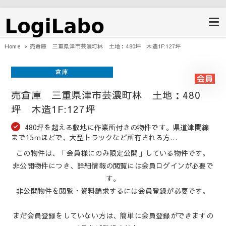
ロジラボ
愛知県の工場・クレーン付工場・自
動車整備工場・倉庫・事業用不動産
のポータルサイト
Home
売倉庫 三重県津市芸濃町林 土地：480坪 木造1F:127坪
倉庫
売倉庫 三重県津市芸濃町林 土地：480
坪 木造1F:127坪
480坪を超える敷地に作業所付きの物件です。県道津関線
まで15ｍほどで、大型トラックなど所有される方…
この物件は、「会員様にのみ限定公開」している物件です。
非公開物件につき、詳細情報の閲覧には会員ログインが必要で
す。
非公開物件を閲覧・資料請求するには会員登録が必要です。
まだ会員登録をしていない方は、簡単に会員登録ができますの