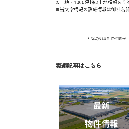
の土地・1000坪超の土地情報を
※当文字情報の詳細情報は御社名
投
4/22(火)最新物件情
稿
ナ
ビ
ゲ
関連記事はこちら
ー
シ
ョ
ン