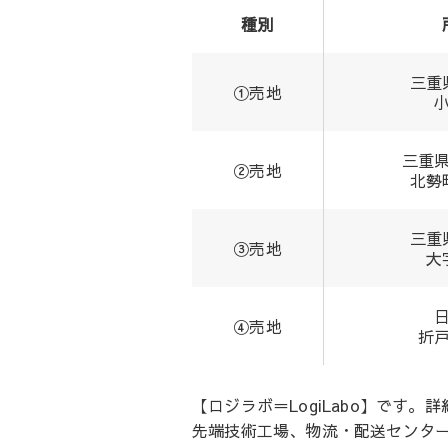
種別
三重
①売地
三重
②売地
北勢
三重
③売地
大
④売地
折
【ロジラボ＝LogiLabo】です
先端技術工場、物流・配送センタ