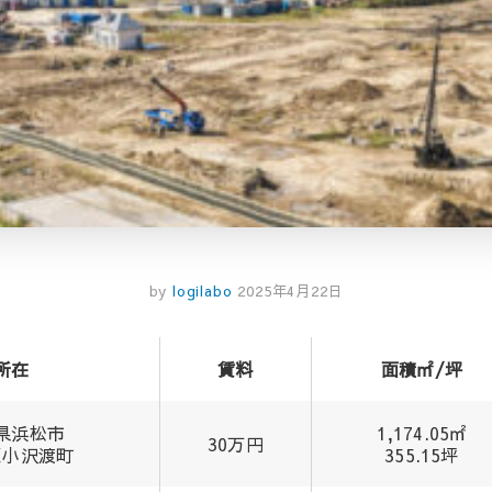
by
logilabo
2025年4月22日
所在
賃料
面積㎡/坪
県浜松市
1,174.05㎡
30万円
区小沢渡町
355.15坪