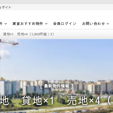
ルサイト
件
賃貸おすすめ物件
会員ログイン
お問い合わせ
地 貸地×1 売地×4（1,000坪超：3）
最新物件情報
用地 貸地×1 売地×4（