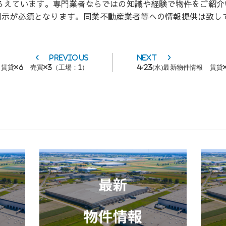
そろえています。専門業者ならではの知識や経験で物件をご紹
開示が必須となります。同業不動産業者等への情報提供は致し
Previous
Next
Previous
Next
post:
post:
報 賃貸×6 売買×3（工場：1）
4/23(水)最新物件情報 賃貸