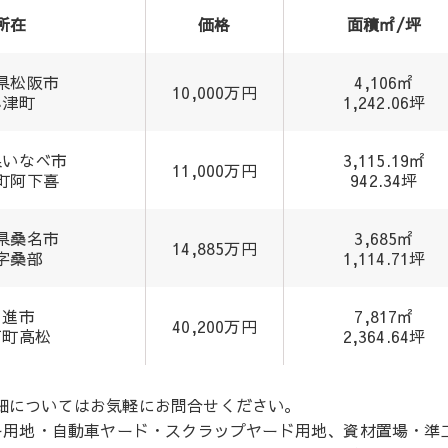
所在
価格
面積㎡/坪
県松阪市
4,106㎡
10,000万円
小津町
1,242.06坪
県いなべ市
3,115.19㎡
11,000万円
町阿下喜
942.34坪
県桑名市
3,685㎡
14,885万円
字桑部
1,114.71坪
日進市
7,817㎡
40,200万円
戸町高松
2,364.64坪
。詳細についてはお気軽にお問合せください。
ー用地・自動車ヤード・スクラップヤード用地、資材置場・準