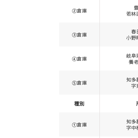
②倉庫
若林
春
③倉庫
小野
岐阜
④倉庫
養
知多
⑤倉庫
字
種別
知多
①倉庫
字中