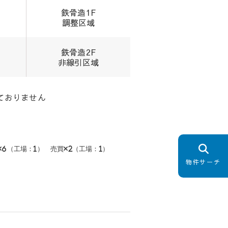
鉄骨造1F
調整区域
鉄骨造2F
非線引区域
ておりません
貸×6（工場：1） 売買×2（工場：1）
物件サーチ