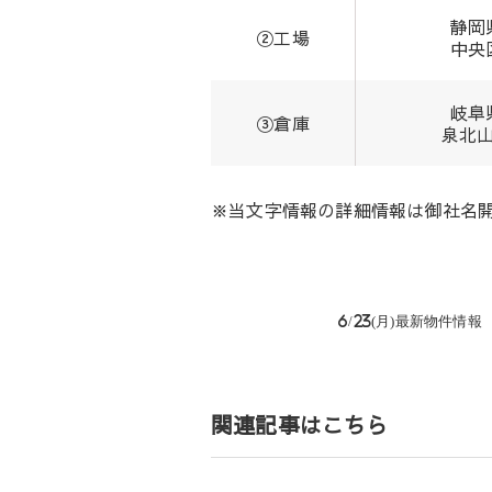
静岡
②工場
中央
岐阜
③倉庫
泉北
※当文字情報の詳細情報は御社名
投
6/23(月)最新物件情
稿
ナ
ビ
ゲ
関連記事はこちら
ー
シ