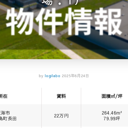
by
logilabo
2025年6月24日
所在
賃料
面積㎡/坪
東海市
264.46m²
22万円
島町長田
79.99坪