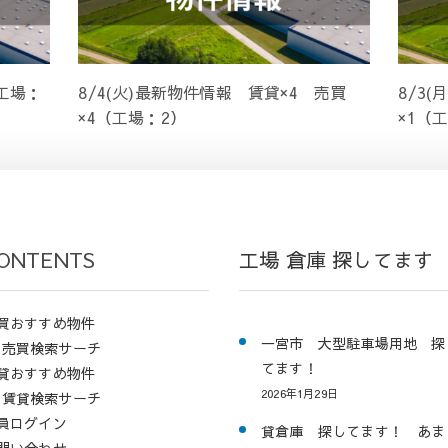
（工場：
8/4(火)最新物件情報 賃貸×4 売買
8/3
×4（工場：2）
×1（
ONTENTS
工場 倉庫 探してます
買おすすめ物件
一宮市 大型駐車場用地 探
売買検索サーチ
てます！
貸おすすめ物件
2026年1月29日
賃貸検索サーチ
員ログイン
貸倉庫 探してます！ あま
問い合わせ