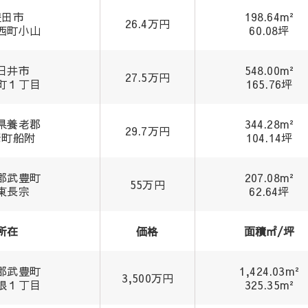
豊田市
198.64m²
26.4万円
西町小山
60.08坪
日井市
548.00m²
27.5万円
町１丁目
165.76坪
県養老郡
344.28m²
29.7万円
老町船附
104.14坪
郡武豊町
207.08m²
55万円
東長宗
62.64坪
所在
価格
面積㎡/坪
郡武豊町
1,424.03m²
3,500万円
根１丁目
325.35m²