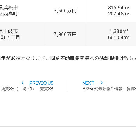
県浜松市
815.94m²
3,500万円
区西島町
207.48m²
県土岐市
1,330m²
7,900万円
山町７丁目
661.04m²
開示が必須となります。同業不動産業者等への情報提供は致し
Previous
Next
Previous
Next
post:
post:
報 賃貸×5（工場：1） 売買×3
6/25(水)最新物件情報 賃