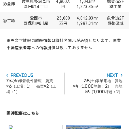
岐阜県多治見市
4,800万
1,043m²
鉄骨造2F
②倉庫
高田町４丁目
円
1,273.35m²
準工業
愛西市
25,000
4,012.93m²
鉄骨造2F
③工場
西保町南川原
万円
1,987.31m²
調整区域
※当文字情報の詳細情報は御社名開示が必須となります。同業
不動産業者等への情報提供は致しておりません
投
Previous
Next
Previous
Next
稿
post:
post:
7/4(金)最新物件情報 賃貸
7/5(土)事業用地 貸地
ナ
×6（工場：1） 売買×2（工
×4（1,000坪超：2） 売地
ビ
場：1）
×3（1,000坪超：2）
ゲ
ー
シ
ョ
関連記事はこちら
ン