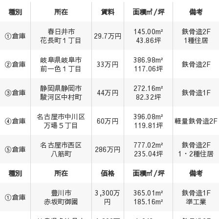
種別
所在
賃料
面積㎡/坪
備考
春日井市
145.00m²
鉄骨造2F
①倉庫
29.7万円
花長町１丁目
43.86坪
1種住居
岐阜県岐阜市
386.98m²
②倉庫
33万円
鉄骨造2F
前一色１丁目
117.06坪
静岡県静岡市
272.16m²
③倉庫
44万円
鉄骨造1F
駿河区中村町
82.32坪
名古屋市中川区
396.08m²
④倉庫
60万円
軽量鉄骨造2F
万場５丁目
119.81坪
名古屋市西区
777.02m²
鉄骨造2F
⑤倉庫
286万円
八筋町
235.04坪
1・2種住居
種別
所在
価格
面積㎡/坪
備考
豊川市
3,300万
365.01m²
鉄骨造1F
①倉庫
赤坂町御園
円
185.16m²
準工業