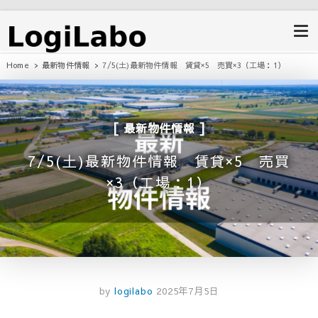
ロジラボ
愛知県の工場・クレーン付工場・自
動車整備工場・倉庫・事業用不動産
のポータルサイト
Home
最新物件情報
7/5(土)最新物件情報 賃貸×5 売買×3（工場：1）
最新物件情報
7/5(土)最新物件情報 賃貸×5 売買
×3（工場：1）
by
logilabo
2025年7月5日