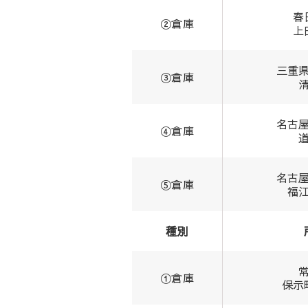
春
②倉庫
上
三重
③倉庫
名古
④倉庫
名古
⑤倉庫
福
種別
①倉庫
保示