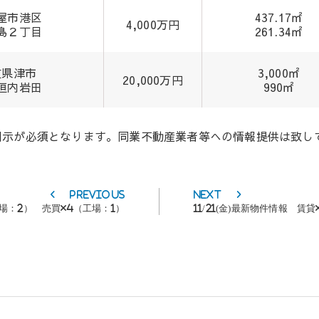
屋市港区
437.17㎡
4,000万円
島２丁目
261.34㎡
重県津市
3,000㎡
20,000万円
垣内岩田
990㎡
開示が必須となります。同業不動産業者等への情報提供は致し
Previous
Next
Previous
Next
post:
post:
工場：2） 売買×4（工場：1）
11/21(金)最新物件情報 賃