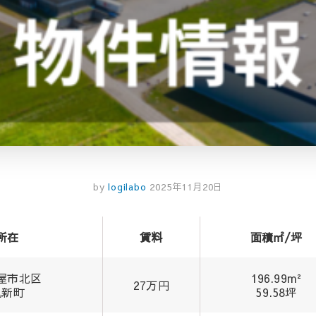
by
logilabo
2025年11月20日
所在
賃料
面積㎡/坪
屋市北区
196.99m²
27万円
丸新町
59.58坪