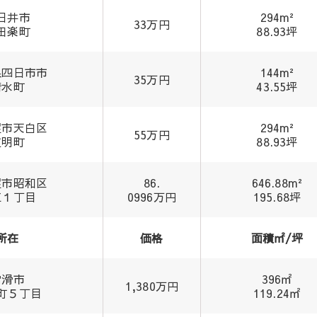
日井市
294m²
33万円
田楽町
88.93坪
県四日市市
144m²
35万円
清水町
43.55坪
屋市天白区
294m²
55万円
道明町
88.93坪
屋市昭和区
86.
646.88m²
江１丁目
0996万円
195.68坪
所在
価格
面積㎡/坪
常滑市
396㎡
1,380万円
町５丁目
119.24㎡