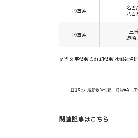
名古
②倉庫
八百
三
③倉庫
野崎
※当文字情報の詳細情報は御社名
投
11/19(水)最新物件情報 賃貸×4（
稿
ナ
ビ
ゲ
関連記事はこちら
ー
シ