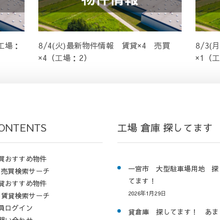
（工場：
8/4(火)最新物件情報 賃貸×4 売買
8/3
×4（工場：2）
×1（
ONTENTS
工場 倉庫 探してます
買おすすめ物件
一宮市 大型駐車場用地 探
売買検索サーチ
てます！
貸おすすめ物件
2026年1月29日
賃貸検索サーチ
員ログイン
貸倉庫 探してます！ あま
問い合わせ