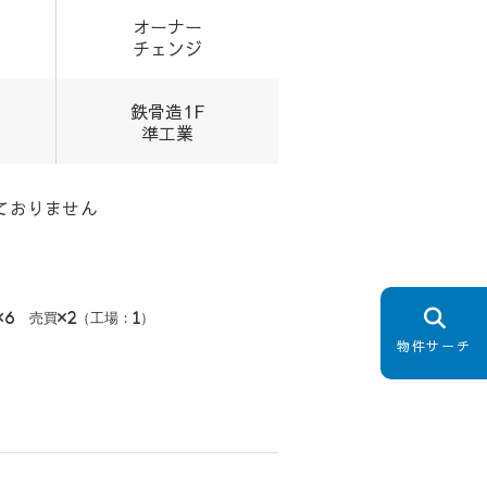
オーナー
チェンジ
鉄骨造1F
準工業
ておりません
貸×6 売買×2（工場：1）
物件サーチ