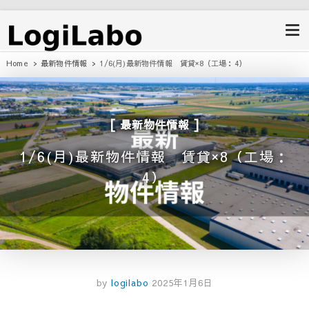
ロジラボ
愛知県の工場・クレーン付工場・自
動車整備工場・倉庫・事業用不動産
のポータルサイト
Home
最新物件情報
1/6(月)最新物件情報 賃貸×8（工場：4）
最新物件情報
1/6(月)最新物件情報 賃貸×8（工場：
4）
by
logilabo
2025年1月6日