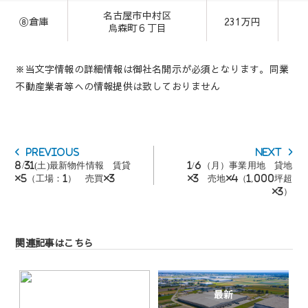
名古屋市中村区
⑧倉庫
231万円
烏森町６丁目
※当文字情報の詳細情報は御社名開示が必須となります。同業
不動産業者等への情報提供は致しておりません
投
Previous
Next
Previous
Next
稿
post:
post:
8/31(土)最新物件情報 賃貸
1/6（月）事業用地 貸地
ナ
×5（工場：1） 売買×3
×3 売地×4（1,000坪超
ビ
×3）
ゲ
ー
シ
ョ
関連記事はこちら
ン