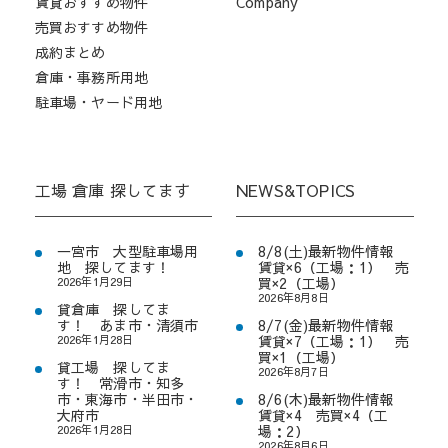
賃貸おすすめ物件
Company
売買おすすめ物件
成約まとめ
倉庫・事務所用地
駐車場・ヤード用地
工場 倉庫 探してます
NEWS&TOPICS
一宮市 大型駐車場用
8/8(土)最新物件情報
地 探してます！
賃貸×6（工場：1） 売
2026年1月29日
買×2（工場）
2026年8月8日
貸倉庫 探してま
す！ あま市・清須市
8/7(金)最新物件情報
2026年1月28日
賃貸×7（工場：1） 売
買×1（工場）
貸工場 探してま
2026年8月7日
す！ 常滑市・知多
市・東海市・半田市・
8/6(木)最新物件情報
大府市
賃貸×4 売買×4（工
2026年1月28日
場：2）
2026年8月6日