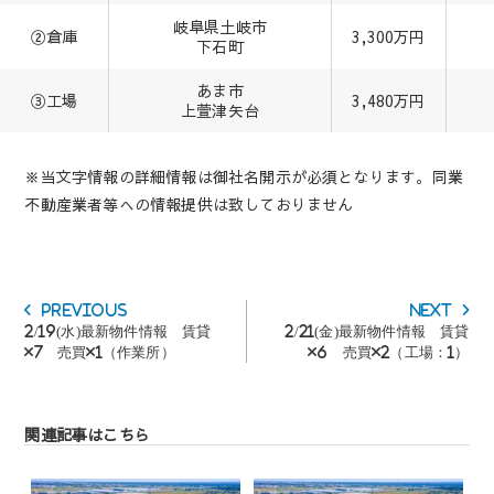
岐阜県土岐市
②倉庫
3,300万円
下石町
あま市
③工場
3,480万円
上萱津矢台
※当文字情報の詳細情報は御社名開示が必須となります。同業
不動産業者等への情報提供は致しておりません
投
Previous
Next
Previous
Next
稿
post:
post:
2/19(水)最新物件情報 賃貸
2/21(金)最新物件情報 賃貸
ナ
×7 売買×1（作業所）
×6 売買×2（工場：1）
ビ
ゲ
ー
シ
関連記事はこちら
ョ
ン