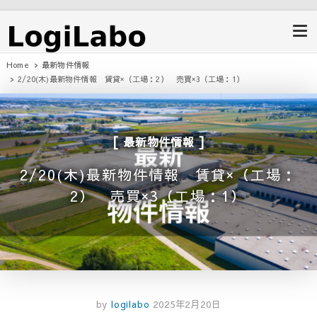
ロジラボ
愛知県の工場・クレーン付工場・自
動車整備工場・倉庫・事業用不動産
のポータルサイト
Home
最新物件情報
2/20(木)最新物件情報 賃貸×（工場：2） 売買×3（工場：1）
最新物件情報
2/20(木)最新物件情報 賃貸×（工場：
2） 売買×3（工場：1）
by
logilabo
2025年2月20日