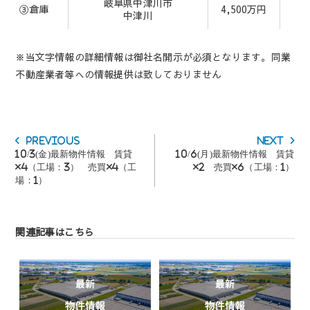
岐阜県中津川市
③倉庫
4,500万円
中津川
※当文字情報の詳細情報は御社名開示が必須となります。同業
不動産業者等への情報提供は致しておりません
投
Previous
Next
Previous
Next
稿
post:
post:
10/3(金)最新物件情報 賃貸
10/6(月)最新物件情報 賃貸
ナ
×4（工場：3） 売買×4（工
×2 売買×6（工場：1）
ビ
場：1）
ゲ
ー
シ
ョ
関連記事はこちら
ン