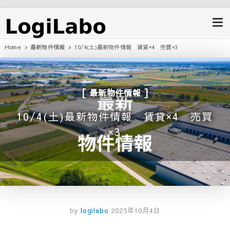
ロジラボ
愛知県の工場・クレーン付工場・自
動車整備工場・倉庫・事業用不動産
のポータルサイト
Home
最新物件情報
10/4(土)最新物件情報 賃貸×4 売買×3
最新物件情報
10/4(土)最新物件情報 賃貸×4 売買
×3
by
logilabo
2025年10月4日