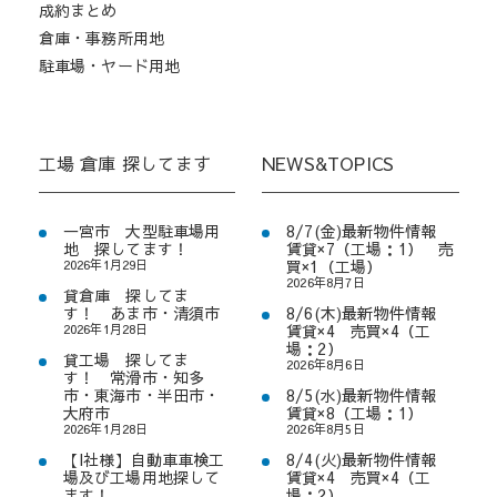
成約まとめ
倉庫・事務所用地
駐車場・ヤード用地
工場 倉庫 探してます
NEWS&TOPICS
一宮市 大型駐車場用
8/7(金)最新物件情報
地 探してます！
賃貸×7（工場：1） 売
2026年1月29日
買×1（工場）
2026年8月7日
貸倉庫 探してま
す！ あま市・清須市
8/6(木)最新物件情報
2026年1月28日
賃貸×4 売買×4（工
場：2）
貸工場 探してま
2026年8月6日
す！ 常滑市・知多
市・東海市・半田市・
8/5(水)最新物件情報
大府市
賃貸×8（工場：1）
2026年1月28日
2026年8月5日
【I社様】自動車車検工
8/4(火)最新物件情報
場及び工場用地探して
賃貸×4 売買×4（工
ます！
場：2）