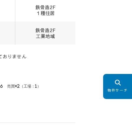
鉄骨造2F
１種住居
鉄骨造2F
工業地域
ておりません
×6 売買×2（工場：1）
物件サーチ