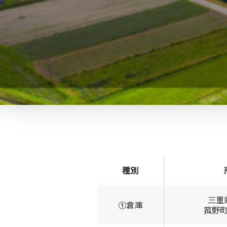
種別
三重
①倉庫
菰野