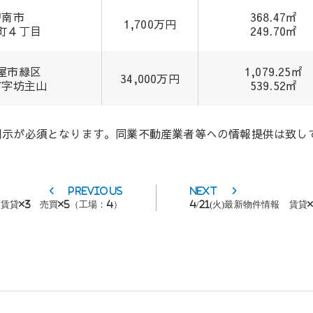
碧南市
368.47㎡
1,700万円
町４丁目
249.70㎡
屋市緑区
1,079.25㎡
34,000万円
町字坊主山
539.52㎡
開示が必須となります。同業不動産業者等への情報提供は致し
Previous
Next
Previous
Next
post:
post:
報 賃貸×3 売買×5（工場：4）
4/21(火)最新物件情報 賃貸