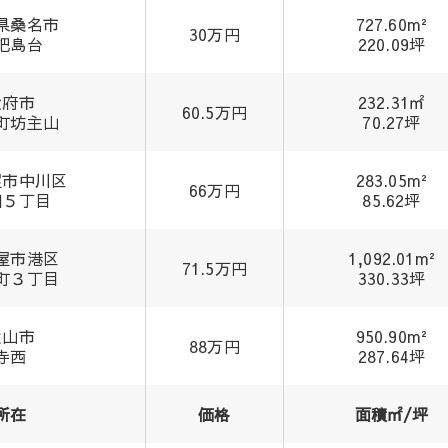
県桑名市
727.60m²
30万円
杷島台
220.09坪
大府市
232.31㎡
60.5万円
町坊主山
70.27坪
屋市中川区
283.05m²
66万円
畑５丁目
85.62坪
屋市港区
1,092.01m²
71.5万円
町３丁目
330.33坪
犬山市
950.90m²
88万円
寺西
287.64坪
所在
価格
面積㎡/坪