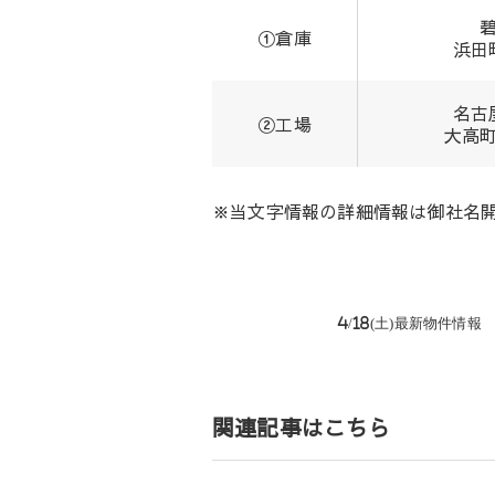
①倉庫
浜田
名古
②工場
大高
※当文字情報の詳細情報は御社名
投
4/18(土)最新物件情
稿
ナ
ビ
ゲ
関連記事はこちら
ー
シ