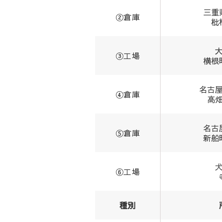
三重
②倉庫
枇
③工場
横根
名古
④倉庫
高
名古
⑤倉庫
新船
⑥工場
種別