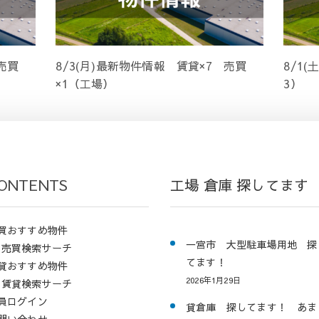
売買
8/3(月)最新物件情報 賃貸×7 売買
8/1
×1（工場）
3）
ONTENTS
工場 倉庫 探してます
買おすすめ物件
一宮市 大型駐車場用地 探
売買検索サーチ
てます！
貸おすすめ物件
2026年1月29日
賃貸検索サーチ
員ログイン
貸倉庫 探してます！ あま
問い合わせ