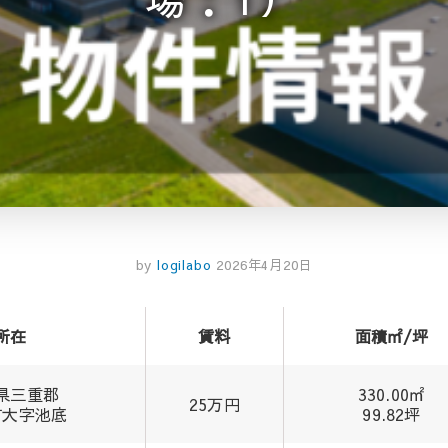
by
logilabo
2026年4月20日
所在
賃料
面積㎡/坪
県三重郡
330.00㎡
25万円
町大字池底
99.82坪