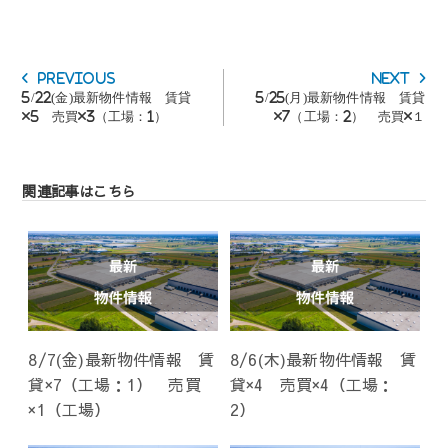
投
Previous
Next
Previous
Next
稿
post:
post:
5/22(金)最新物件情報 賃貸
5/25(月)最新物件情報 賃貸
ナ
×5 売買×3（工場：1）
×7（工場：2） 売買×１
ビ
ゲ
ー
シ
関連記事はこちら
ョ
ン
8/7(金)最新物件情報 賃
8/6(木)最新物件情報 賃
貸×7（工場：1） 売買
貸×4 売買×4（工場：
×1（工場）
2）