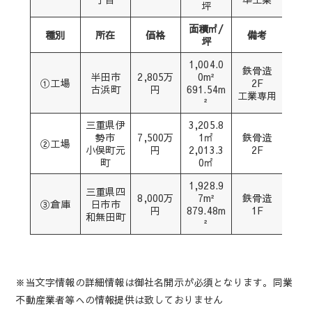
坪
面積㎡/
種別
所在
価格
備考
坪
1,004.0
鉄骨造
半田市
2,805万
0m²
①工場
2F
古浜町
円
691.54m
工業専用
²
三重県伊
3,205.8
勢市
7,500万
1㎡
鉄骨造
②工場
小俣町元
円
2,013.3
2F
町
0㎡
1,928.9
三重県四
8,000万
7m²
鉄骨造
③倉庫
日市市
円
879.48m
1F
和無田町
²
※当文字情報の詳細情報は御社名開示が必須となります。同業
不動産業者等への情報提供は致しておりません