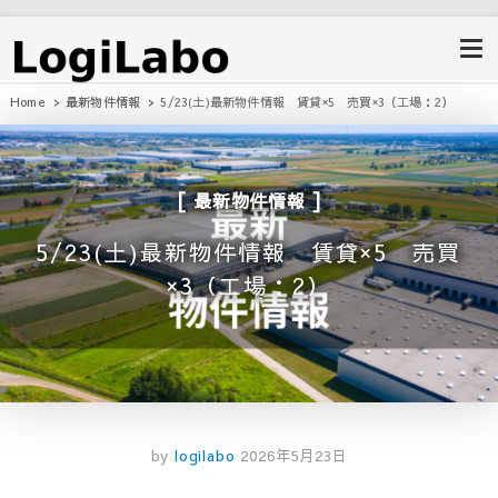
ロジラボ
愛知県の工場・クレーン付工場・自
動車整備工場・倉庫・事業用不動産
のポータルサイト
Home
最新物件情報
5/23(土)最新物件情報 賃貸×5 売買×3（工場：2）
最新物件情報
5/23(土)最新物件情報 賃貸×5 売買
×3（工場：2）
by
logilabo
2026年5月23日