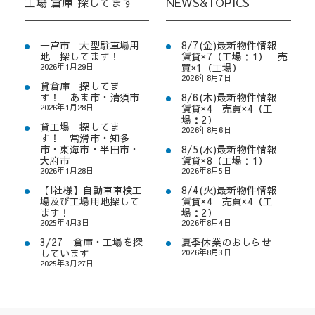
工場 倉庫 探してます
NEWS&TOPICS
一宮市 大型駐車場用
8/7(金)最新物件情報
地 探してます！
賃貸×7（工場：1） 売
2026年1月29日
買×1（工場）
2026年8月7日
貸倉庫 探してま
す！ あま市・清須市
8/6(木)最新物件情報
2026年1月28日
賃貸×4 売買×4（工
場：2）
貸工場 探してま
2026年8月6日
す！ 常滑市・知多
市・東海市・半田市・
8/5(水)最新物件情報
大府市
賃貸×8（工場：1）
2026年1月28日
2026年8月5日
【I社様】自動車車検工
8/4(火)最新物件情報
場及び工場用地探して
賃貸×4 売買×4（工
ます！
場：2）
2025年4月3日
2026年8月4日
3/27 倉庫・工場を探
夏季休業のおしらせ
しています
2026年8月3日
2025年3月27日