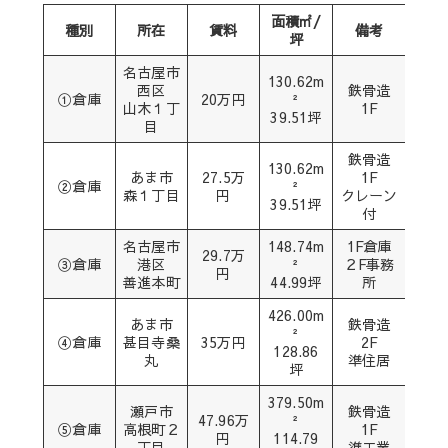
面積㎡/
種別
所在
賃料
備考
坪
名古屋市
130.62m
西区
鉄骨造
①倉庫
20万円
²
山木１丁
1F
39.51坪
目
鉄骨造
130.62m
あま市
27.5万
1F
②倉庫
²
森１丁目
円
クレーン
39.51坪
付
名古屋市
148.74m
1F倉庫
29.7万
③倉庫
港区
²
２F事務
円
善進本町
44.99坪
所
426.00m
あま市
鉄骨造
²
④倉庫
甚目寺桑
35万円
2F
128.86
丸
準住居
坪
379.50m
瀬戸市
鉄骨造
47.96万
²
⑤倉庫
高根町２
1F
円
114.79
丁目
準工業