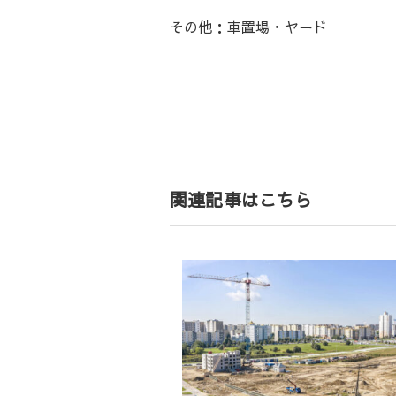
その他：車置場・ヤード
投
稿
ナ
ビ
ゲ
関連記事はこちら
ー
シ
ョ
ン