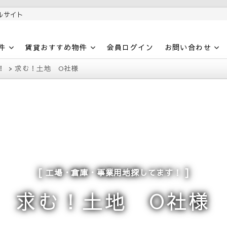
ルサイト
件
賃貸おすすめ物件
会員ログイン
お問い合わせ
！
求む！土地 O社様
工場・倉庫・事業用地探してます！
求む！土地 O社様