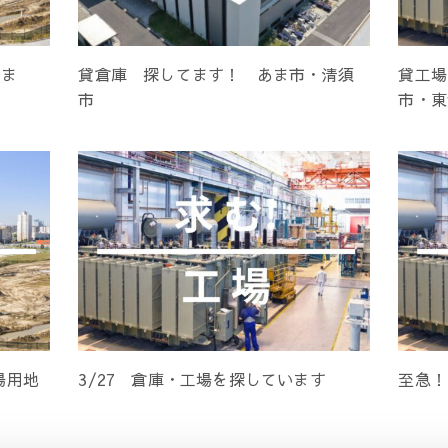
てま
貸倉庫 探してます！ あま市・清須
貸工場
市
市・東
場用地
3/27 倉庫・工場を探しています
至急！