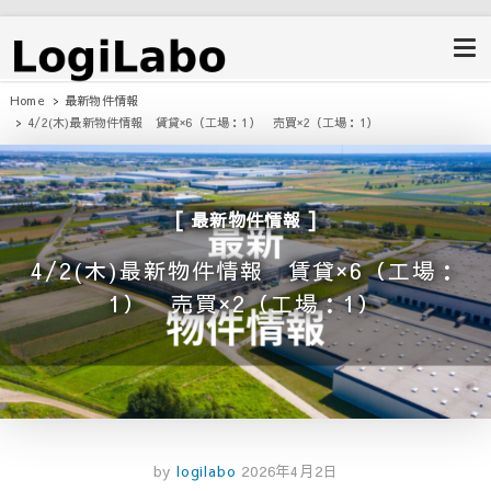
ロジラボ
愛知県の工場・クレーン付工場・自
動車整備工場・倉庫・事業用不動産
のポータルサイト
Home
最新物件情報
4/2(木)最新物件情報 賃貸×6（工場：1） 売買×2（工場：1）
最新物件情報
4/2(木)最新物件情報 賃貸×6（工場：
1） 売買×2（工場：1）
by
logilabo
2026年4月2日