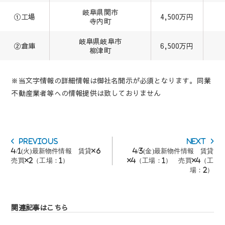
岐阜県関市
①工場
4,500万円
寺内町
岐阜県岐阜市
②倉庫
6,500万円
柳津町
※当文字情報の詳細情報は御社名開示が必須となります。同業
不動産業者等への情報提供は致しておりません
投
Previous
Next
Previous
Next
稿
post:
post:
4/1(火)最新物件情報 賃貸×6
4/3(金)最新物件情報 賃貸
ナ
売買×2（工場：1）
×4（工場：1） 売買×4（工
ビ
場：2）
ゲ
ー
シ
ョ
関連記事はこちら
ン