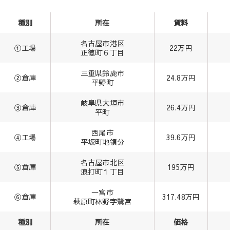
種別
所在
賃料
名古屋市港区
①工場
22万円
正徳町６丁目
三重県鈴鹿市
②倉庫
24.8万円
平野町
岐阜県大垣市
③倉庫
26.4万円
平町
西尾市
④工場
39.6万円
平坂町地領分
名古屋市北区
⑤倉庫
195万円
浪打町１丁目
一宮市
⑥倉庫
317.48万円
萩原町林野字鷺宮
種別
所在
価格