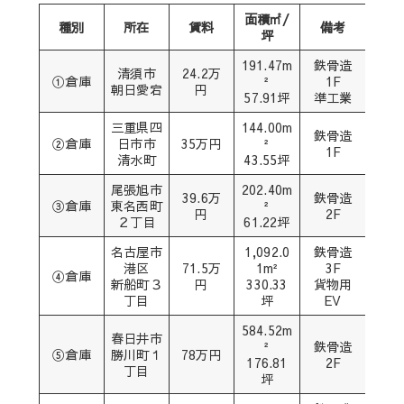
面積㎡/
種別
所在
賃料
備考
坪
191.47m
鉄骨造
清須市
24.2万
①倉庫
²
1F
朝日愛宕
円
57.91坪
準工業
三重県四
144.00m
鉄骨造
②倉庫
日市市
35万円
²
1F
清水町
43.55坪
尾張旭市
202.40m
39.6万
鉄骨造
③倉庫
東名西町
²
円
2F
２丁目
61.22坪
名古屋市
1,092.0
鉄骨造
港区
71.5万
1m²
3F
④倉庫
新船町３
円
330.33
貨物用
丁目
坪
EV
584.52m
春日井市
²
鉄骨造
⑤倉庫
勝川町１
78万円
176.81
2F
丁目
坪