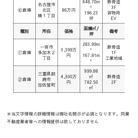
648.70m
鉄骨造
名古屋市
²
3F
⑥倉庫
北区
86万円
196.23
貨物用
楠１丁目
坪
EV
面積㎡/
種別
所在
価格
備考
坪
283.99m
一宮市
鉄骨造
3,399万
²
①倉庫
多加木２
1F
円
167.81m
丁目
工業地域
²
999.88
三重県鈴
4,300万
㎡
鉄骨造
②倉庫
鹿市
円
782.50
2F
加佐登町
㎡
※当文字情報の詳細情報は御社名開示が必須となります。同業
不動産業者等への情報提供は致しておりません