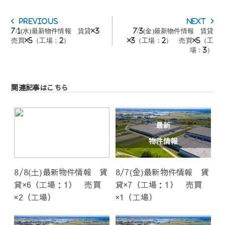
投
Previous
Next
Previous
Next
稿
post:
post:
7/1(水)最新物件情報 賃貸×3
7/3(金)最新物件情報 賃貸
ナ
売買×5（工場：2）
×3（工場：2） 売買×5（工
ビ
場：3）
ゲ
ー
シ
ョ
関連記事はこちら
ン
8/8(土)最新物件情報 賃
8/7(金)最新物件情報 賃
貸×6（工場：1） 売買
貸×7（工場：1） 売買
×2（工場）
×1（工場）