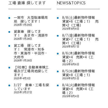
工場 倉庫 探してます
NEWS&TOPICS
一宮市 大型駐車場用
8/8(土)最新物件情報
地 探してます！
賃貸×6（工場：1） 売
2026年1月29日
買×2（工場）
2026年8月8日
貸倉庫 探してま
す！ あま市・清須市
8/7(金)最新物件情報
2026年1月28日
賃貸×7（工場：1） 売
買×1（工場）
貸工場 探してま
2026年8月7日
す！ 常滑市・知多
市・東海市・半田市・
8/6(木)最新物件情報
大府市
賃貸×4 売買×4（工
2026年1月28日
場：2）
2026年8月6日
【I社様】自動車車検工
場及び工場用地探して
8/5(水)最新物件情報
ます！
賃貸×8（工場：1）
2025年4月3日
2026年8月5日
3/27 倉庫・工場を探
8/4(火)最新物件情報
しています
賃貸×4 売買×4（工
2025年3月27日
場：2）
2026年8月4日