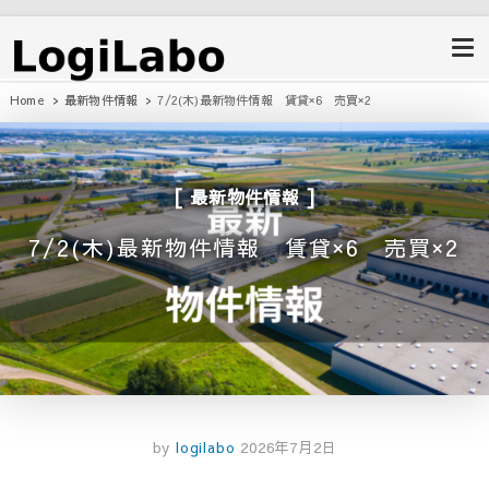
ロジラボ
愛知県の工場・クレーン付工場・自
動車整備工場・倉庫・事業用不動産
のポータルサイト
Home
最新物件情報
7/2(木)最新物件情報 賃貸×6 売買×2
最新物件情報
7/2(木)最新物件情報 賃貸×6 売買×2
by
logilabo
2026年7月2日